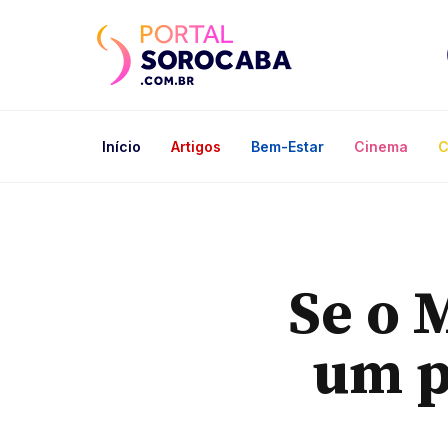
Início
Artigos
Bem-Estar
Cinema
C
Se o 
um p