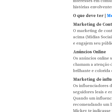
interesses em comum
histórias envolvente
O que deve ter |
Me
Marketing de Con
O marketing de cont
acima (Mídias Sociais
e engajem seu públic
Anúncios Online
Os anúncios online 
chamam a atenção da
brilhante e colorida 
Marketing de influ
Os influenciadores d
seguidores leais e 
Quando um influenci
recomendando um bri
Mickey te indicasse