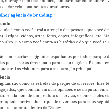
, interagir com esse público, compartilhar conteúdo rele
s e criar relacionamentos duradouros.
lhor agência de branding
teúdo
eúdo é como você atrai a atenção das pessoas que você des
). Artigos, vídeos, artes, fotos, copys, infográficos, etc. M
o-alvo. É o como você conta as histórias e do que você se ut
são como cartazes gigantes espalhados por todo o parque d
s pessoas e as direcionam para o seu negócio. É como te
que atrai os visitantes para a sua atração principal.
ência
igitais são como as estrelas do parque de diversões. Eles
engajados, que confiam em suas opiniões e se inspiram em s
ador fala bem de um produto ou serviço, é como se eles e
nquedo incrível do parque de diversões para seus seguid
 um restaurante dentro da Disney.