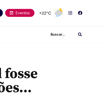
Eventos
+22°C
 fosse
sões…