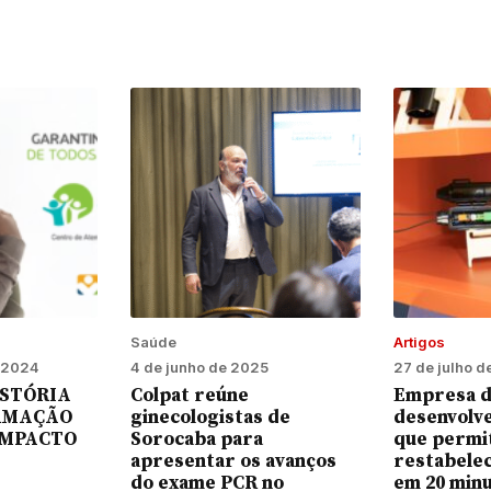
Saúde
Artigos
 2024
4 de junho de 2025
27 de julho 
ISTÓRIA
Colpat reúne
Empresa d
RMAÇÃO
ginecologistas de
desenvolve
IMPACTO
Sorocaba para
que permi
apresentar os avanços
restabelec
do exame PCR no
em 20 minu