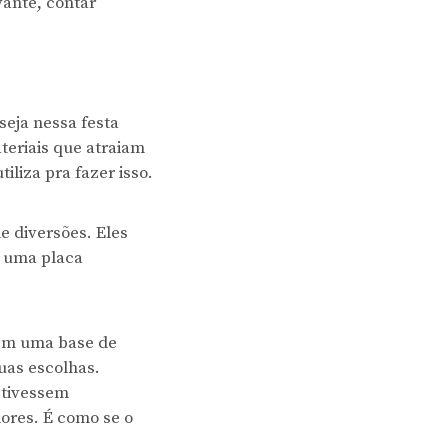
vante, contar
eja nessa festa
ateriais que atraiam
iliza pra fazer isso.
e diversões. Eles
r uma placa
 têm uma base de
uas escolhas.
stivessem
ores. É como se o