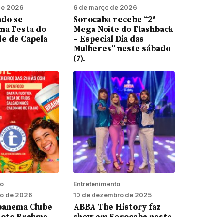
de 2026
6 de março de 2026
ado se
Sorocaba recebe “2ª
na Festa do
Mega Noite do Flashback
de de Capela
– Especial Dia das
Mulheres” neste sábado
(7).
to
Entretenimento
ro de 2026
10 de dezembro de 2025
Ipanema Clube
ABBA The History faz