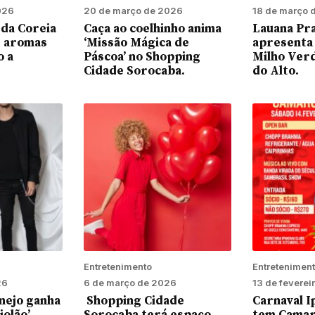
026
20 de março de 2026
18 de março 
 da Coreia
Caça ao coelhinho anima
Lauana Pr
e aromas
‘Missão Mágica de
apresenta 
o a
Páscoa’ no Shopping
Milho Ver
Cidade Sorocaba.
do Alto.
Entretenimento
Entretenimen
26
6 de março de 2026
13 de feverei
nejo ganha
Shopping Cidade
Carnaval 