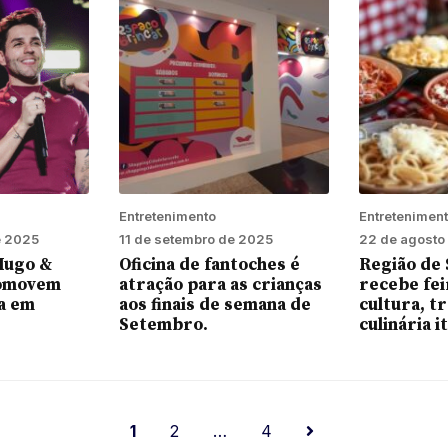
Entretenimento
Entretenimen
e 2025
11 de setembro de 2025
22 de agosto
 Hugo &
Oficina de fantoches é
Região de
romovem
atração para as crianças
recebe fei
ja em
aos finais de semana de
cultura, t
Setembro.
culinária i
1
2
…
4