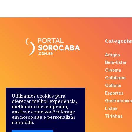
Categoria
Artigos
Bem-Estar
Cinema
Cotidiano
Cultura
Esportes
Utilizamos cookies para
oferecer melhor experiência,
Gastronomia
melhorar o desempenho,
Listas
analisar como você interage
Tirinhas
em nosso site e personalizar
conteúdo.