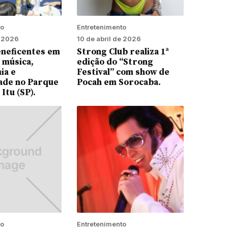
to
Entretenimento
e 2026
10 de abril de 2026
eneficentes em
Strong Club realiza 1ª
 música,
edição do “Strong
ia e
Festival” com show de
ade no Parque
Pocah em Sorocaba.
Itu (SP).
to
Entretenimento