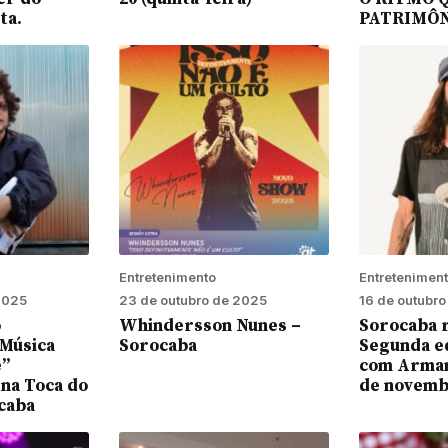
ta.
PATRIMÔN
Entretenimento
Entretenimen
2025
23 de outubro de 2025
16 de outubr
o
Whindersson Nunes –
Sorocaba 
Música
Sorocaba
Segunda e
e”
com Arman
na Toca do
de novemb
caba