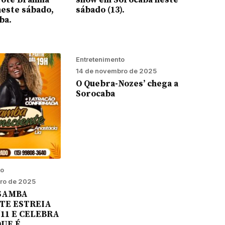
ote Brahma
show em Sorocaba neste
neste sábado,
sábado (13).
ba.
Entretenimento
14 de novembro de 2025
O Quebra-Nozes’ chega a
Sorocaba
to
ro de 2025
SAMBA
TE ESTREIA
/11 E CELEBRA
QUE É