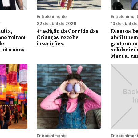
Entretenimento
Entretenimen
6
22 de abril de 2026
10 de abril d
uita,
4ª edição da Corrida das
Eventos b
ne voltam
Crianças recebe
abril unem
de
inscrições.
gastronom
oito anos.
solidaried
Maeda, em 
Entretenimento
Entretenimen