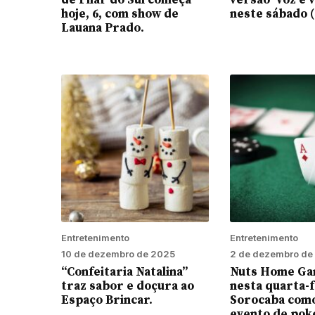
de Pilar do Sul começa
versão ‘voz e v
hoje, 6, com show de
neste sábado (
Lauana Prado.
Entretenimento
Entretenimento
10 de dezembro de 2025
2 de dezembro de
“Confeitaria Natalina”
Nuts Home Ga
traz sabor e doçura ao
nesta quarta-f
Espaço Brincar.
Sorocaba com
evento de pok