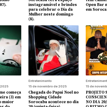
iolão’
Sorocaba terá espaço
tem Camar
07).
instagramável e brindes
Open Bar 
para celebrar o Dia da
em Soroca
Mulher neste domingo
(8).
Entretenimento
Entretenimen
 2025
15 de novembro de 2025
15 de novemb
me começa
Chegada do Papai Noel no
PROJETO 
eira (3) em
Shopping Cidade
CONSCIEN
o maior
Sorocaba acontece no dia
NO DIA 20
er do
20 (quinta-feira)
O RITMO 