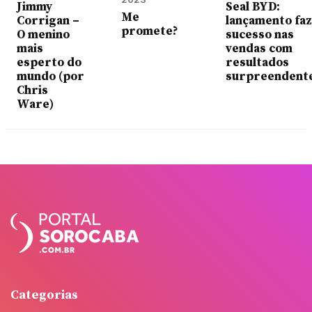
Jimmy
Seal BYD:
Me
Corrigan –
lançamento faz
promete?
O menino
sucesso nas
mais
vendas com
esperto do
resultados
mundo (por
surpreendente
Chris
Ware)
Categorias