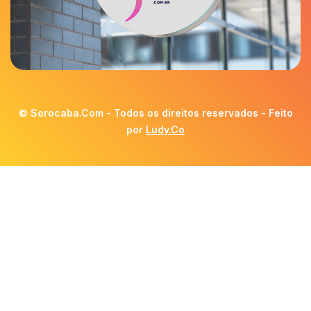
© Sorocaba.Com - Todos os direitos reservados - Feito
por
Ludy.Co