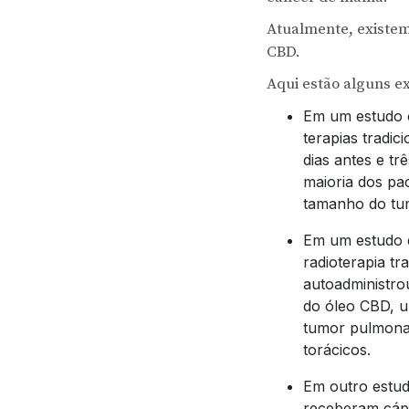
Atualmente, existe
CBD.
Aqui estão alguns e
Em um estudo c
terapias tradic
dias antes e tr
maioria dos pa
tamanho do tum
Em um estudo 
radioterapia tr
autoadministro
do óleo CBD, u
tumor pulmona
torácicos.
Em outro estud
receberam cáps