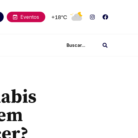
Eventos
+18°C
abis
 em
cer?