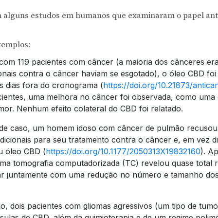
m alguns estudos em humanos que examinaram o papel ant
xemplos:
om 119 pacientes com câncer (a maioria dos cânceres era
ionais contra o câncer haviam se esgotado), o óleo CBD foi
ês dias fora do cronograma (
https://doi.org/10.21873/antica
cientes, uma melhora no câncer foi observada, como uma 
or. Nenhum efeito colateral do CBD foi relatado.
de caso, um homem idoso com câncer de pulmão recusou 
adicionais para seu tratamento contra o câncer e, em vez d
u óleo CBD (
https://doi.org/10.1177/2050313X19832160
). A
ma tomografia computadorizada (TC) revelou quase total 
r juntamente com uma redução no número e tamanho dos
o, dois pacientes com gliomas agressivos (um tipo de tumo
ulas de CBD, além da quimioterapia e de um regime poli