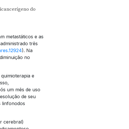
icancerígeno do
m metastáticos e as
 administrado três
nres.12924
). Na
diminuição no
quimioterapia e
isso,
pós um mês de uso
resolução de seu
 linfonodos
r cerebral)
medicamentoso