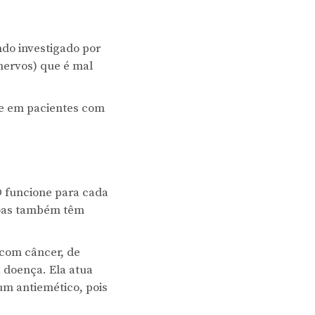
do investigado por
nervos) que é mal
te em pacientes com
D funcione para cada
soas também têm
.
 com câncer, de
a doença. Ela atua
um antiemético, pois