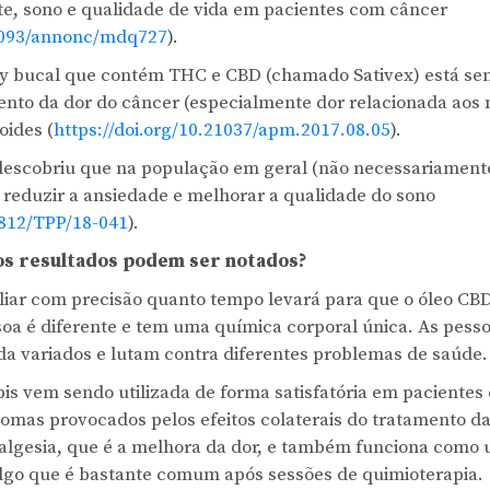
ite, sono e qualidade de vida em pacientes com câncer
.1093/annonc/mdq727
).
y bucal que contém THC e CBD (chamado Sativex) está sen
ento da dor do câncer (especialmente dor relacionada aos 
oides (
https://doi.org/10.21037/apm.2017.08.05
).
 descobriu que na população em geral (não necessariamen
 reduzir a ansiedade e melhorar a qualidade do sono
7812/TPP/18-041
).
s resultados podem ser notados?
valiar com precisão quanto tempo levará para que o óleo CB
soa é diferente e tem uma química corporal única. As pes
vida variados e lutam contra diferentes problemas de saúde
is vem sendo utilizada de forma satisfatória em pacientes
tomas provocados pelos efeitos colaterais do tratamento d
algesia, que é a melhora da dor, e também funciona como 
lgo que é bastante comum após sessões de quimioterapia.