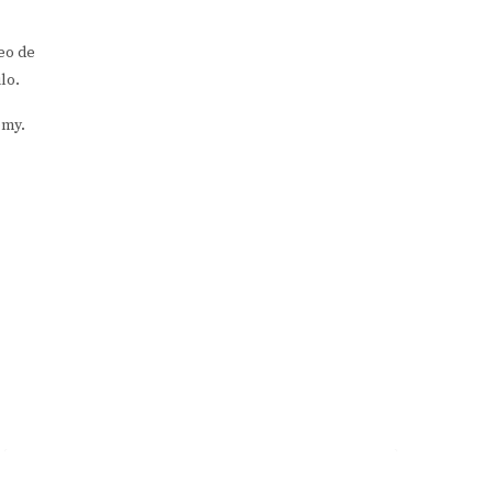
eo de
lo.
emy.