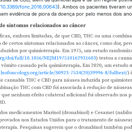
g/10.3389/fonc.2018.00643
). Ambos os pacientes tiveram um
sem evidência de piora da doença por pelo menos dois ano
de sintomas relacionados ao câncer
íficas, embora limitadas, de que CBD, THC ou uma combin
io de certos sintomas relacionados ao câncer, como dor, per
nduzidos por quimioterapia. Em 1975, um estudo randomiz
org/doi/full/10.1056/NEJM197510162931603
) testou a cann
 vômito causado pela quimioterapia
.
Em 2020, um estudo m
sofoncology.org/article/S0923-7534(20)39996-8/fulltext/
)
e cannabis THC e CBD para náusea induzida por quimioter
binação THC com CBD foi associada à redução de náuseas 
 que nenhum efeito colateral adicional foi observado nos 
BD.
dos medicamentos Marinol (dronabinol) e Cesamet (nabilo
aprovados nos Estados Unidos para o tratamento de náusea
oterapia. Pesquisas sugerem que o dronabinol também pod