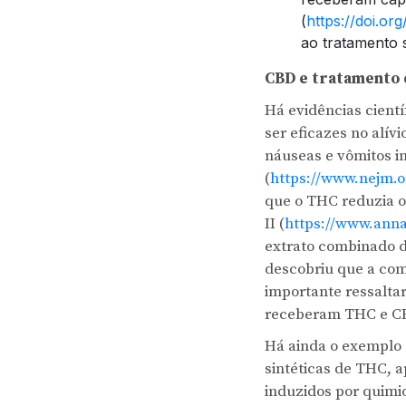
(
https://doi.or
ao tratamento 
CBD e tratamento 
Há evidências cient
ser eficazes no alív
náuseas e vômitos i
(
https://www.nejm.
que o THC reduzia o
II (
https://www.annal
extrato combinado d
descobriu que a com
importante ressaltar
receberam THC e C
Há ainda o exemplo 
sintéticas de THC, 
induzidos por quimi