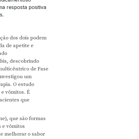
a resposta positiva
s.
ação dos dois podem
da de apetite e
ado
abis, descobrindo
ulticêntrico de Fase
 investigou um
apia. O estudo
e vômitos. É
pacientes que
ne), que são formas
s e vômitos
e melhorar o sabor