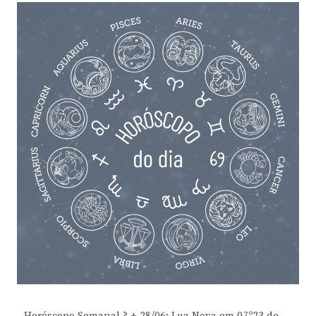
Horóscopo Semanal ? + 28/06: Lua Nova em 07º23 de