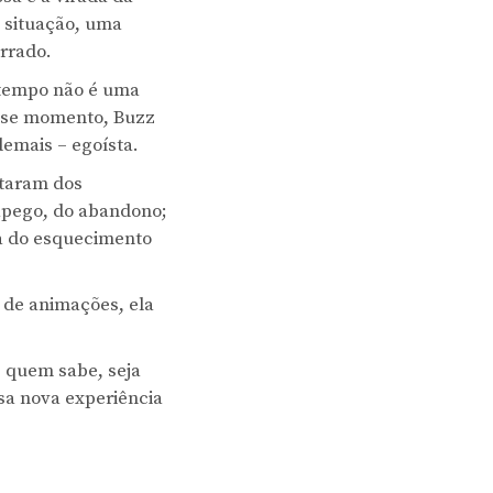
a situação, uma
errado.
 tempo não é uma
esse momento, Buzz
demais – egoísta.
ataram dos
sapego, do abandono;
za do esquecimento
a de animações, ela
, quem sabe, seja
ssa nova experiência