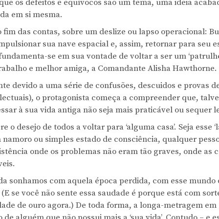
 que os defeitos e equívocos são um tema, uma ideia acab
ada em si mesma.
o fim das contas, sobre um deslize ou lapso operacional: Bu
impulsionar sua nave espacial e, assim, retornar para seu e
 fundamenta-se em sua vontade de voltar a ser um ‘patrulhei
rabalho e melhor amiga, a Comandante Alisha Hawthorne.
te devido a uma série de confusões, descuidos e provas de
electuais), o protagonista começa a compreender que, talve
essar à sua vida antiga não seja mais praticável ou sequer l
e o desejo de todos a voltar para ‘alguma casa’. Seja esse ‘
m namoro ou simples estado de consciência, qualquer pesso
stência onde os problemas não eram tão graves, onde as c
eis.
ainda sonhamos com aquela época perdida, com esse mundo
 (E se você não sente essa saudade é porque está com sort
dade de ouro agora.) De toda forma, a longa-metragem em 
de alguém que não possui mais a ‘sua vida’. Contudo – e es