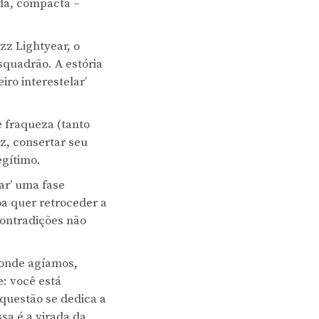
ada, compacta –
zz Lightyear, o
squadrão. A estória
ro interestelar’
 fraqueza (tanto
z, consertar seu
egítimo.
lar’ uma fase
a quer retroceder a
ontradições não
 onde agíamos,
e: você está
questão se dedica a
sa é a virada da