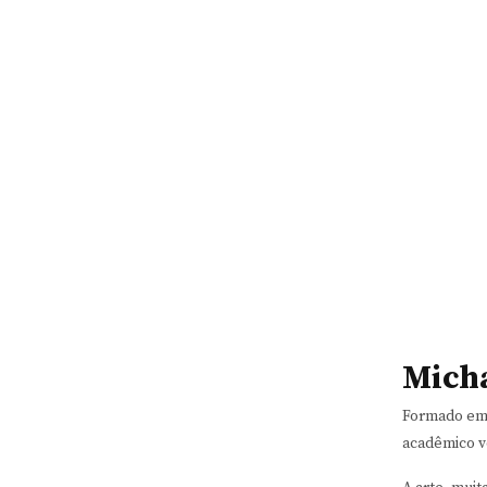
Micha
Formado em f
acadêmico v