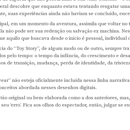
sideral descobre que enquanto estava tentando resgatar um
nte, suas experiências ainda não haviam se concluído, enc
pal, em um momento da aventura, assimila que voltar no
é, ela não pode ser sua redenção ou salvação ex machina. N
e aquilo que buscava desde o início é pessoal, individual 
cia do “Toy Story”, de algum modo ou de outro, sempre tr
dos pelo tempo: o tempo da infância, do crescimento e de
sos de transição, mudança, perda de identidade, da triste
ear” não esteja oficialmente incluída nessa linha narrativ
onceitos abordada nesses desenhos digitais.
 tão original ou bem-elaborada como a dos anteriores, mas
seu ‘erro’. Fica aos olhos do espectador, então, julgar se e