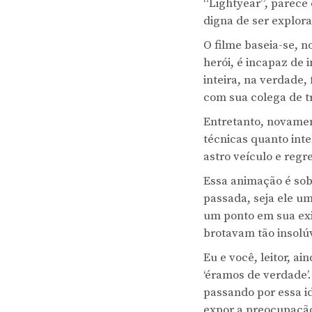
“Lightyear”, parece
digna de ser explor
O filme baseia-se, n
herói, é incapaz de 
inteira, na verdade,
com sua colega de t
Entretanto, novamen
técnicas quanto int
astro veículo e regr
Essa animação é sobr
passada, seja ele u
um ponto em sua exi
brotavam tão insolúv
Eu e você, leitor, 
‘éramos de verdade’.
passando por essa i
expor a preocupação 