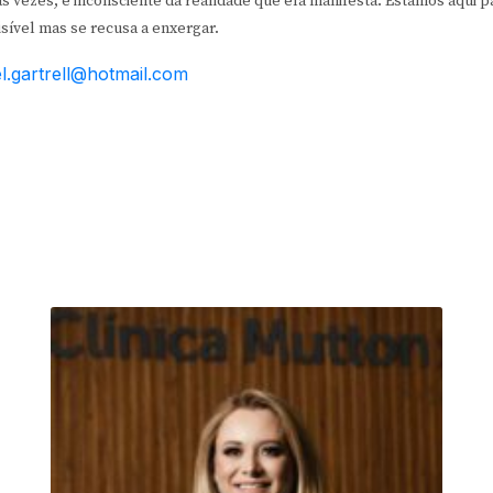
as vezes, é inconsciente da realidade que ela manifesta. Estamos aqui 
isível mas se recusa a enxergar.
.gartrell@hotmail.com