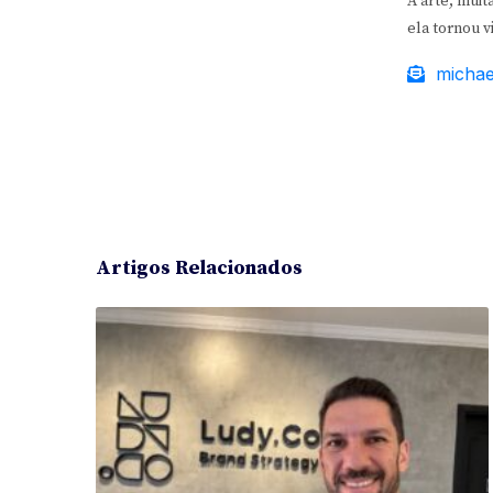
A arte, muit
ela tornou v
michael
Artigos Relacionados