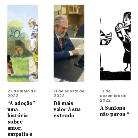
27 de maio de
11 de agosto de
13 de
2022
2022
dezembro de
2022
“A adoção”
Dê mais
A Sanfona
uma
valor à sua
não parou *
história
estrada
sobre
amor,
empatia e