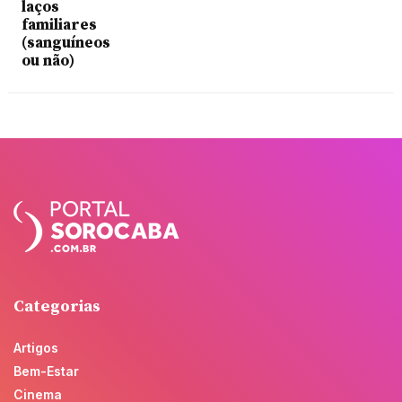
laços
familiares
(sanguíneos
ou não)
Categorias
Artigos
Bem-Estar
Cinema