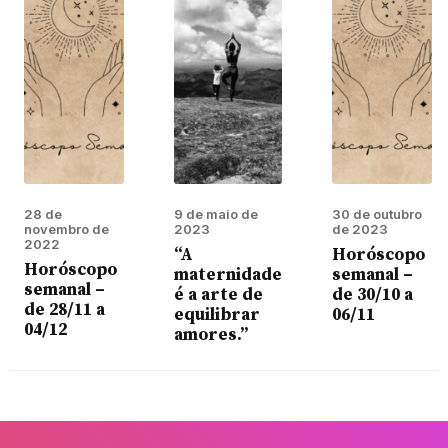
28 de
9 de maio de
30 de outubro
novembro de
2023
de 2023
2022
“A
Horóscopo
Horóscopo
maternidade
semanal –
semanal –
é a arte de
de 30/10 a
de 28/11 a
equilibrar
06/11
04/12
amores.”