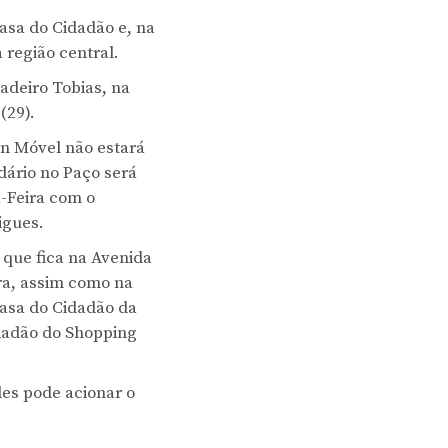
asa do Cidadão e, na
 região central.
adeiro Tobias, na
(29).
on Móvel não estará
dário no Paço será
-Feira com o
igues.
 que fica na Avenida
ira, assim como na
Casa do Cidadão da
idadão do Shopping
des pode acionar o