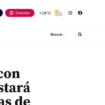
Eventos
+19°C
con
stará
as de