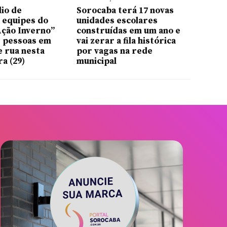
lio de
Sorocaba terá 17 novas
 equipes do
unidades escolares
ção Inverno”
construídas em um ano e
1 pessoas em
vai zerar a fila histórica
e rua nesta
por vagas na rede
ra (29)
municipal