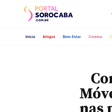
Início
Artigos
Bem-Estar
Cinema
C
Co
Móve
nas 