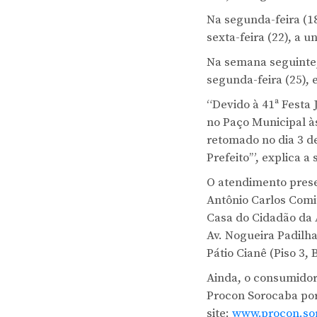
Na segunda-feira (18
sexta-feira (22), a 
Na semana seguinte,
segunda-feira (25), e
“Devido à 41ª Festa
no Paço Municipal às
retomado no dia 3 d
Prefeito’”, explica 
O atendimento prese
Antônio Carlos Comit
Casa do Cidadão da A
Av. Nogueira Padilha
Pátio Cianê (Piso 3, 
Ainda, o consumidor 
Procon Sorocaba por
site:
www.procon.sor