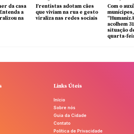
her da casa
Frentistas adotam cães
Com o auxí
Entenda a
que viviam na rua e gesto
munícipes,
ralizou na
viraliza nas redes sociais
“HumanizA
acolhem 3
situação d
quarta-fei
s
Links Úteis
Início
Sobre nós
Guia da Cidade
Contato
Política de Privacidade