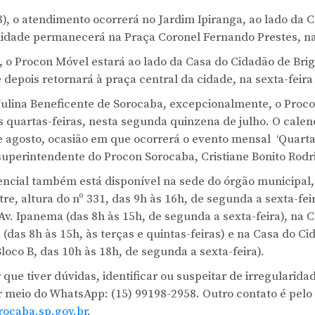
), o atendimento ocorrerá no Jardim Ipiranga, ao lado da C
unidade permanecerá na Praça Coronel Fernando Prestes, na
 o Procon Móvel estará ao lado da Casa do Cidadão de Brig
 depois retornará à praça central da cidade, na sexta-feira 
 Julina Beneficente de Sorocaba, excepcionalmente, o Proc
 quartas-feiras, nesta segunda quinzena de julho. O calen
e agosto, ocasião em que ocorrerá o evento mensal ‘Quarta
a superintendente do Procon Sorocaba, Cristiane Bonito Rodr
ncial também está disponível na sede do órgão municipal,
re, altura do nº 331, das 9h às 16h, de segunda a sexta-fe
v. Ipanema (das 8h às 15h, de segunda a sexta-feira), na 
 (das 8h às 15h, às terças e quintas-feiras) e na Casa do C
Bloco B, das 10h às 18h, de segunda a sexta-feira).
que tiver dúvidas, identificar ou suspeitar de irregularida
 meio do WhatsApp: (15) 99198-2958. Outro contato é pelo
ocaba.sp.gov.br
.