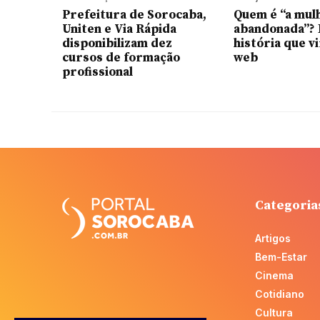
Prefeitura de Sorocaba,
Quem é “a mul
Uniten e Via Rápida
abandonada”? 
disponibilizam dez
história que vi
cursos de formação
web
profissional
Categoria
Artigos
Bem-Estar
Cinema
Cotidiano
Cultura