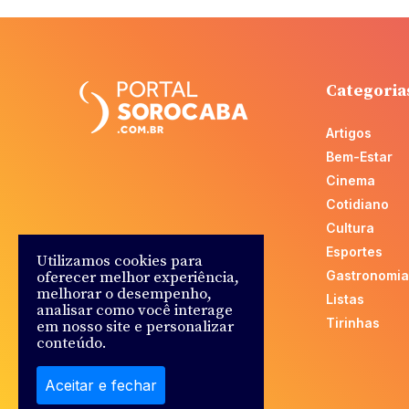
Categoria
Artigos
Bem-Estar
Cinema
Cotidiano
Cultura
Esportes
Utilizamos cookies para
oferecer melhor experiência,
Gastronomia
melhorar o desempenho,
Listas
analisar como você interage
Tirinhas
em nosso site e personalizar
conteúdo.
Aceitar e fechar