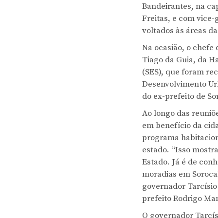
Bandeirantes, na ca
Freitas, e com vice-
voltados às áreas da
Na ocasião, o chefe
Tiago da Guia, da H
(SES), que foram rec
Desenvolvimento Urb
do ex-prefeito de So
Ao longo das reuniõ
em benefício da cid
programa habitacion
estado. “Isso mostr
Estado. Já é de con
moradias em Sorocab
governador Tarcísio 
prefeito Rodrigo Ma
O governador Tarcís