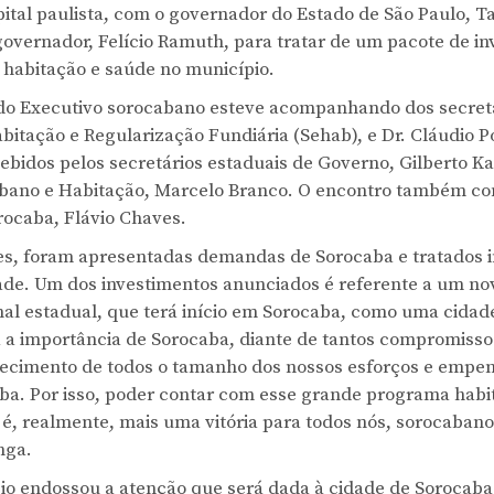
pital paulista, com o governador do Estado de São Paulo, T
governador, Felício Ramuth, para tratar de um pacote de i
 habitação e saúde no município.
 do Executivo sorocabano esteve acompanhando dos secret
abitação e Regularização Fundiária (Sehab), e Dr. Cláudio
ebidos pelos secretários estaduais de Governo, Gilberto Ka
ano e Habitação, Marcelo Branco. O encontro também con
rocaba, Flávio Chaves.
es, foram apresentadas demandas de Sorocaba e tratados i
ade. Um dos investimentos anunciados é referente a um no
al estadual, que terá início em Sorocaba, como uma cidad
a a importância de Sorocaba, diante de tantos compromiss
hecimento de todos o tamanho dos nossos esforços e empe
a. Por isso, poder contar com esse grande programa habit
é, realmente, mais uma vitória para todos nós, sorocabano
nga.
io endossou a atenção que será dada à cidade de Sorocab