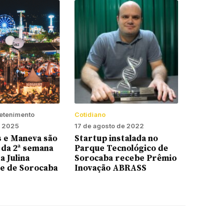
retenimento
Cotidiano
e 2025
17 de agosto de 2022
s e Maneva são
Startup instalada no
 da 2ª semana
Parque Tecnológico de
a Julina
Sorocaba recebe Prêmio
te de Sorocaba
Inovação ABRASS