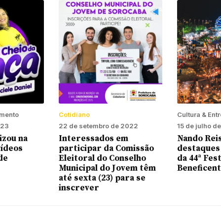
imento
Cotidiano
Cultura & Ent
023
22 de setembro de 2022
15 de julho d
izou na
Interessados em
Nando Rei
vídeos
participar da Comissão
destaques
de
Eleitoral do Conselho
da 44ª Fest
Municipal do Jovem têm
Beneficen
até sexta (23) para se
inscrever