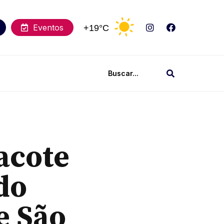
Eventos
+19°C
acote
do
e São