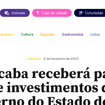
Imóveis
Guia da cidade
Colunistas
otidiano
Cultura
Esportes
Gastronomia
Listas
Cotidiano
6 de fevereiro de 2023
caba receberá p
e investimentos 
rno do Estado d