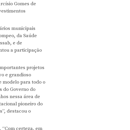
arcísio Gomes de
nvestimentos
ários municipais
 Pompeo, da Saúde
ssab, e de
tou a participação
mportantes projetos
vo e grandioso
e modelo para todo o
os do Governo do
nhos nessa área de
acional pioneiro do
s”, destacou o
a. “Com certeza, em