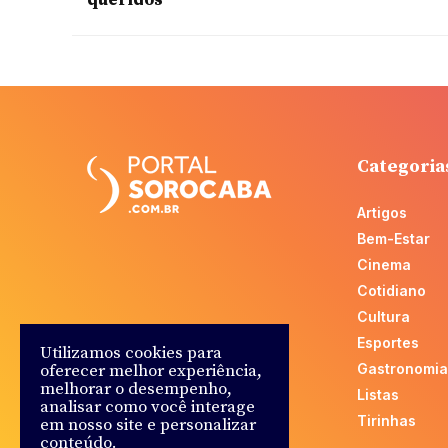
queridos
Categoria
Artigos
Bem-Estar
Cinema
Cotidiano
Cultura
Esportes
Utilizamos cookies para
oferecer melhor experiência,
Gastronomia
melhorar o desempenho,
Listas
analisar como você interage
Tirinhas
em nosso site e personalizar
conteúdo.