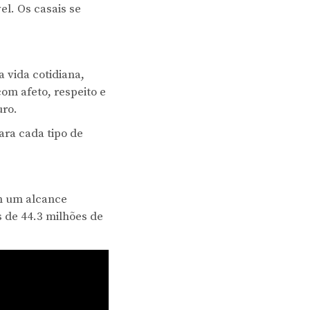
l. Os casais se
 vida cotidiana,
m afeto, respeito e
uro.
ara cada tipo de
êm um alcance
 de 44.3 milhões de