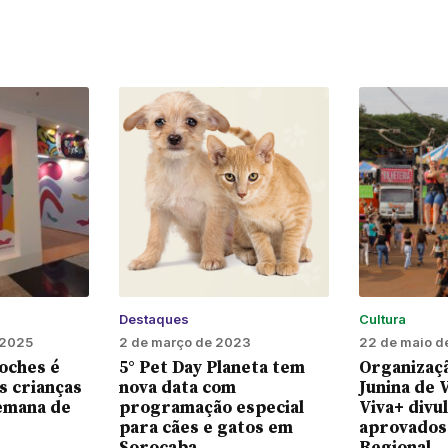
Destaques
Cultura
 2025
2 de março de 2023
22 de maio d
toches é
5° Pet Day Planeta tem
Organizaçã
s crianças
nova data com
Junina de 
semana de
programação especial
Viva+ divul
para cães e gatos em
aprovados