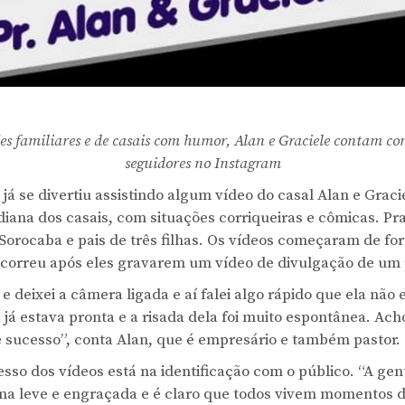
es familiares e de casais com humor, Alan e Graciele contam co
seguidores no Instagram
á se divertiu assistindo algum vídeo do casal Alan e Graci
idiana dos casais, com situações corriqueiras e cômicas. P
 Sorocaba e pais de três filhas. Os vídeos começaram de f
, ocorreu após eles gravarem um vídeo de divulgação de um
 e deixei a câmera ligada e aí falei algo rápido que ela não
a já estava pronta e a risada dela foi muito espontânea. Ach
 sucesso”, conta Alan, que é empresário e também pastor.
esso dos vídeos está na identificação com o público. “A gent
a leve e engraçada e é claro que todos vivem momentos de