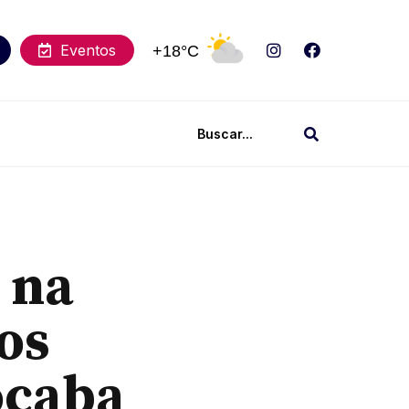
Eventos
+18°C
 na
os
ocaba