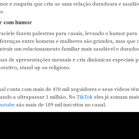
or e empatia que cria-se uma relação duradoura e saudáve
e.
r com humor
aciele fazem palestras para casais, levando o humor para a
ferenças entre homens e mulheres são grandes, mas que co
nstruir um relacionamento familiar mais saudável e durado
nas de apresentações mensais e cria dinâmicas especiais p
orativo, stand up ou religioso.
asal conta com mais de 420 mil seguidores e seus vídeos t
gando a ultrapassar 1 milhão. No
TikTok
eles já somam mais
outube
são mais de 109 mil inscritos no canal.