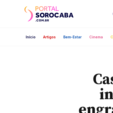
Início
Artigos
Bem-Estar
Cinema
C
Ca
i
engr