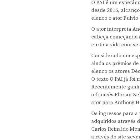
O PAI é um espetácul
desde 2016, alcanço
elenco o ator Fulvio
O ator interpreta An
cabeça começando a f
curtir a vida com s
Considerado um esp
ainda os prêmios de
elenco os atores Déo
O texto O PAI já fo
Recentemente ganhou
o francês Florian Z
ator para Anthony H
Os ingressos para a 
adquiridos através d
Carlos Reinaldo Mend
através do site zev