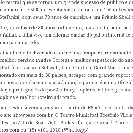
o teatral que se tornou um grande sucesso de público e cr
u a marca de 300 apresentações com mais de 100 mil espec
 Stefanini, com seus 70 anos de carreira e um Prêmio Shell 
dré, um idoso de 80 anos, rabugento, mas muito simpático 
alhar, a filha vive um dilema: cuidar do pai ou interná-lo 
eu novo namorado.
etáculo muito divertido e ao mesmo tempo extremamente
 melhor cenário (André Cortez) e melhor espetáculo do an
 Patrício, Luciano Schwab, Lara Córdula, Carol Mariottini e 
i montado em mais de 30 países, sempre com grande reperc
 novo impulso com sua adaptação para o cinema. Dirigido 
eller, e protagonizado por Anthony Hopkins, o filme ganhou
opkins e melhor roteiro adaptado.
peça estão à venda, custam a partir de R$ 60 (meia-entrad
o site showpass.com.br. O Teatro Municipal Teotônio Vilela 
es, no Alto da Boaa Vista. A classificação etária é 12 anos
entos.com ou (15) 4101-1920 (WhatsApp).