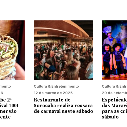
imento
Cultura & Entretenimento
Cultura & Ent
26
12 de março de 2025
20 de setemb
be 2ª
Restaurante de
Espetáculo
ival 1001
Sorocaba realiza ressaca
das Maravi
imersão
de carnaval neste sábado
para as cr
iente
sábado