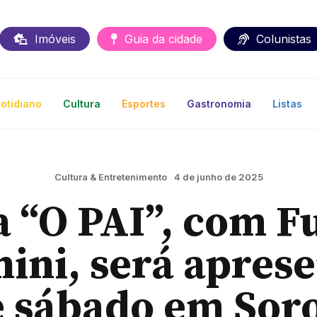
Imóveis
Guia da cidade
Colunistas
otidiano
Cultura
Esportes
Gastronomia
Listas
Cultura & Entretenimento
4 de junho de 2025
 “O PAI”, com F
nini, será apres
e sábado em Sor