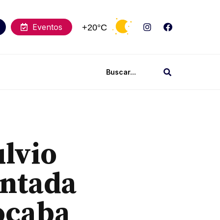
Eventos
+20°C
ulvio
entada
ocaba