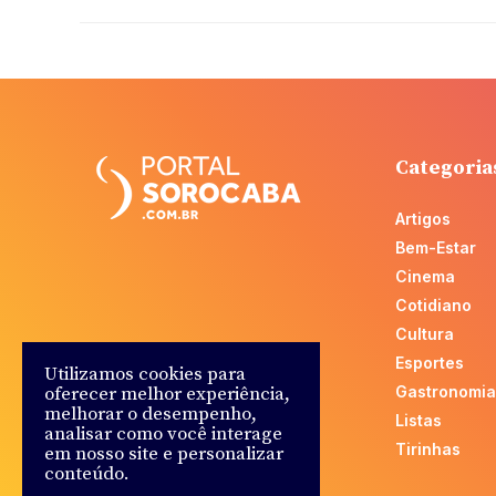
Categoria
Artigos
Bem-Estar
Cinema
Cotidiano
Cultura
Esportes
Utilizamos cookies para
Gastronomia
oferecer melhor experiência,
melhorar o desempenho,
Listas
analisar como você interage
Tirinhas
em nosso site e personalizar
conteúdo.