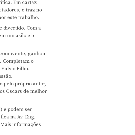
ítica. Em cartaz
tadores, e traz no
por este trabalho.
e divertido. Com a
em um asilo e ir
 comovente, ganhou
o. Completam o
Fulvio Filho.
ussão.
pelo próprio autor,
 os Oscars de melhor
a) e podem ser
fica na Av. Eng.
. Mais informações