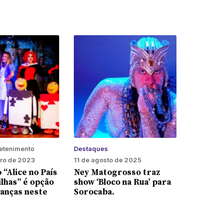
retenimento
Destaques
ro de 2023
11 de agosto de 2025
 “Alice no País
Ney Matogrosso traz
lhas” é opção
show ‘Bloco na Rua’ para
ianças neste
Sorocaba.