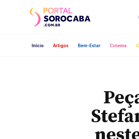
Início
Artigos
Bem-Estar
Cinema
C
Peça
Stefa
nest