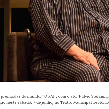
premiadas do mundo, “O PAI”, com o ator Fulvio Stefanini
o neste sábado, 7 de junho, no Teatro Municipal Teotônio 