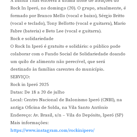
A banda Titãs encerra a última noite de atrações do
Rock In Iperó, no domingo (20). O grupo, atualmente, é
formado por Branco Mello (vocal e baixo), Sérgio Britto
(vocal e teclado), Tony Bellotto (vocal e guitarra), Mario
Fabre (bateria) e Beto Lee (vocal e guitarra).
Rock e solidariedade
O Rock In Iperó é gratuito e solidário: o público pode
colaborar com o Fundo Social de Solidariedade doando
um quilo de alimento não perecível, que será
destinado às famílias carentes do município.
SERVIÇO:
Rock in Iperó 2025
Datas: De 18 a 20 de julho
Local: Centro Nacional de Balonismo Iperó (CNBI), na
antiga Oficina de Solda, na Vila Santo Antônio
Endereço: Av. Brasil, s/n – Vila do Depósito, Iperó (SP)
Mais informações:
https://www.instagram.com/rockinipero/