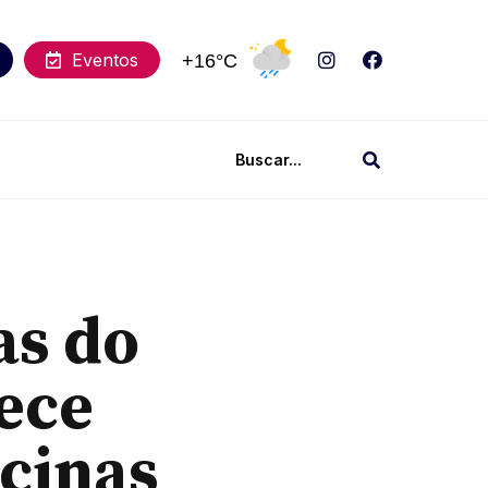
Eventos
+16°C
as do
ece
cinas