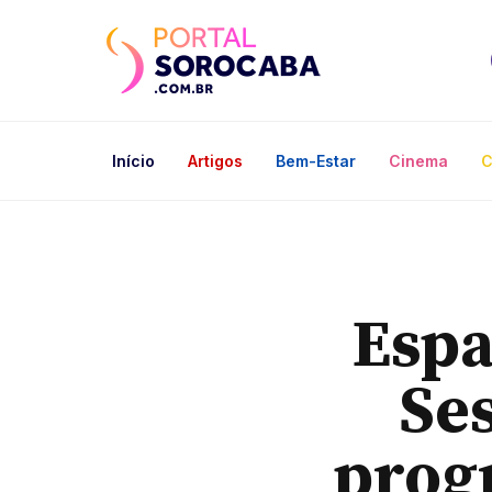
Início
Artigos
Bem-Estar
Cinema
C
Espa
Se
prog