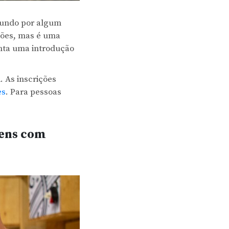
 fundo por algum
ções, mas é uma
enta uma introdução
h
. As inscrições
es
. Para pessoas
gens com