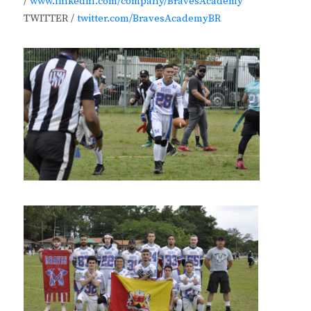
/
www.linkedin.com/company/BravesAcademy
TWITTER /
twitter.com/BravesAcademyBR