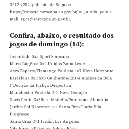
3212-7289, pelo site da Sequav:
https://esporte.sorocaba.sp.gov.br/ ou, ainda, pelo e-
mail: sgce@sorocaba.sp.gov.br.
Confira, abaixo, o resultado dos
jogos de domingo (14):
Juventude 0x3 Sport Sorocaba
Maria Eugênia 0x0 Unidos Zona Leste
Aero Esporte/Flamengo Paulista 1×7 Novo Horizonte
Barcelona 0x3 São Guilherme/Entre Amigos da Bola
(*Decisão da Justiça Desportiva)
Manchester Paulista 3×2 Nova Geração
Xuris Bento 3x3Boca Madella/Panorama Alumínio
Jardim Sol Nascente 1×1 Santa Rita/Olaria Vila
Progresso
Santa Cruz 2×1 Jardim Los Angeles
Vila Haro 2×0 Grêmio Vitoria Régia