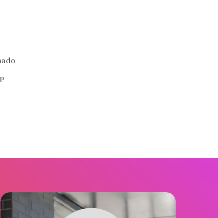
hado
SP