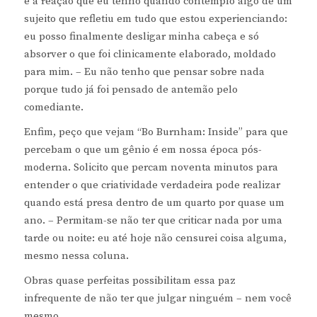
é a reação que eu tenho quando contemplo algo de um
sujeito que refletiu em tudo que estou experienciando:
eu posso finalmente desligar minha cabeça e só
absorver o que foi clinicamente elaborado, moldado
para mim. – Eu não tenho que pensar sobre nada
porque tudo já foi pensado de antemão pelo
comediante.
Enfim, peço que vejam “Bo Burnham: Inside” para que
percebam o que um gênio é em nossa época pós-
moderna. Solicito que percam noventa minutos para
entender o que criatividade verdadeira pode realizar
quando está presa dentro de um quarto por quase um
ano. – Permitam-se não ter que criticar nada por uma
tarde ou noite: eu até hoje não censurei coisa alguma,
mesmo nessa coluna.
Obras quase perfeitas possibilitam essa paz
infrequente de não ter que julgar ninguém – nem você
mesmo.