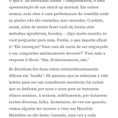
O que é “Bo Burnham: Inside”? Simplesmente, é uma
apresentação de um stand-up musical. Em outros
termos, essa obra é uma performance de comédia onde
as piadas não são contadas, mas cantadas. O artista,
assim, além de tentar fazer você rir, busca criar
melodias agradáveis, bonitas. – Algo muito ousado, se
você perguntar para mim. Porém, o que importa afinal
é: “Ele consegue? Esse cara dá conta de ser engraçado
e um compositor minimamente decente?” Para mim a
resposta é óbvia: “Sim. Evidentemente, sim.”
Bo Burnham faz duas coisas extraordinariamente
difíceis em “Inside”. Há pessoas que se esforçam a vida
inteira para ser um comediante excelente; há outras
que se dedicam por anos e anos para se tornarem
ótimos músicos. A maioria, infelizmente, por inúmeras
razões diversas, falha. Entretanto, de vez em quando,
vemos alguém ter sucesso e virar um Maurício
Meirelles ou Ale Sater. Contudo, uma vez a cada