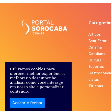
Categoria
Artigos
Bem-Estar
Cinema
Cotidiano
Cultura
Esportes
Utilizamos cookies para
oferecer melhor experiência,
Gastronomia
melhorar o desempenho,
Listas
analisar como você interage
Tirinhas
em nosso site e personalizar
conteúdo.
Aceitar e fechar