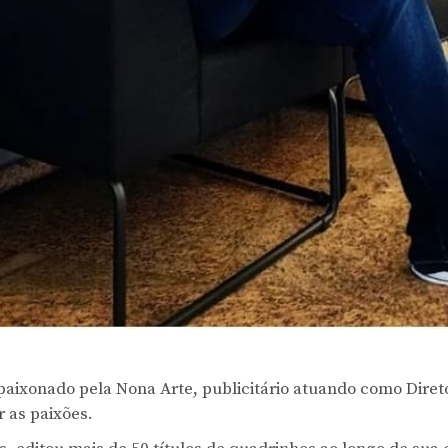
aixonado pela Nona Arte, publicitário atuando como Direto
 as paixões.