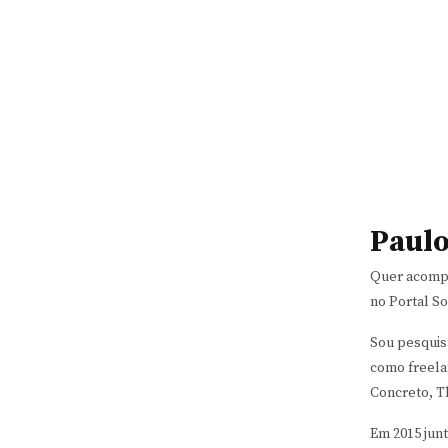
Paulo
Quer acompa
no Portal S
Sou pesquisa
como freela
Concreto, T
Em 2015 jun