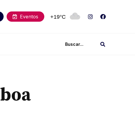
Eventos
+19°C
sboa