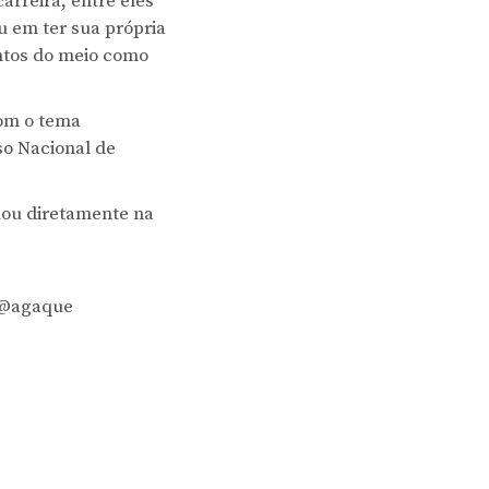
arreira, entre eles
u em ter sua própria
entos do meio como
com o tema
o Nacional de
ou diretamente na
e @agaque