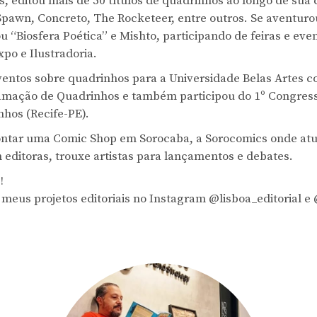
s, editou mais de 50 títulos de quadrinhos ao longo de sua c
pawn, Concreto, The Rocketeer, entre outros. Se aventuro
u “Biosfera Poética” e Mishto, participando de feiras e ev
po e Ilustradoria.
eventos sobre quadrinhos para a Universidade Belas Artes 
amação de Quadrinhos e também participou do 1º Congress
nhos (Recife-PE).
ntar uma Comic Shop em Sorocaba, a Sorocomics onde atu
editoras, trouxe artistas para lançamentos e debates.
!
meus projetos editoriais no Instagram @lisboa_editorial 