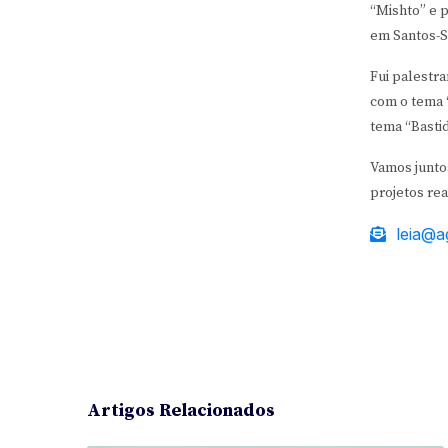
“Mishto” e 
em Santos-S
Fui palestr
com o tema 
tema “Basti
Vamos junto
projetos rea
leia@a
Artigos Relacionados