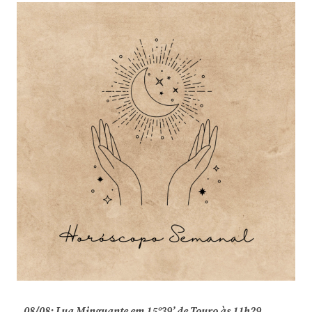
08/08: Lua Minguante em 15º39’ de Touro às 11h29