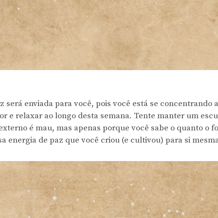
 será enviada para você, pois você está se concentrando
ior e relaxar ao longo desta semana. Tente manter um escud
 externo é mau, mas apenas porque você sabe o quanto o fo
sa energia de paz que você criou (e cultivou) para si mesm