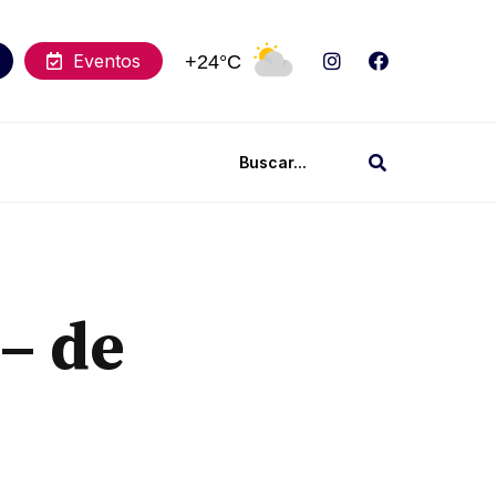
Eventos
+24°C
– de