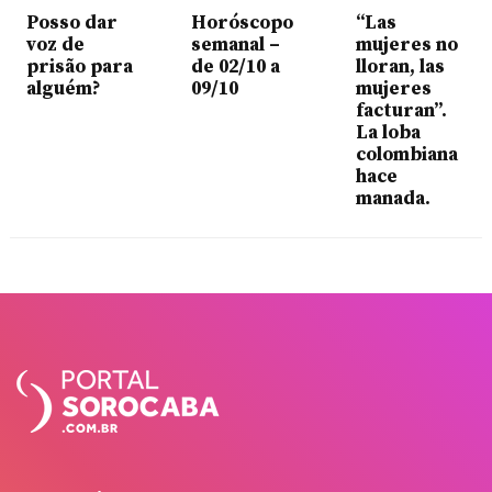
Posso dar
Horóscopo
“Las
voz de
semanal –
mujeres no
prisão para
de 02/10 a
lloran, las
alguém?
09/10
mujeres
facturan”.
La loba
colombiana
hace
manada.