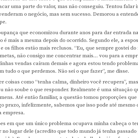
sacar uma parte do valor, mas não conseguiu. Tentou falar
 venderam o negócio, mas sem sucesso. Demorou a entende
pe.
poupança que economizou durante anos para dar entrada n
ão é mais a mesma depois do ocorrido. Segundo ele, a espo
 os filhos estão mais reclusos. “Eu, que sempre gostei do
 metas, não consigo me concentrar mais… vou para a emp
Minhas vendas caíram demais e agora estou tendo problema
 tudo o que perdemos. Não sei o que fazer”, me disse.
zer coisas como “tenha calma, dinheiro você recupera”, ma
 não soube o que responder. Realmente é uma situação qu
omens. Até então familiar, a questão tomou proporções qu
ongo prazo, infelizmente, sabemos que isso pode até mesm
a empresa.
ções em que um único problema ocupava minha cabeça o tem
 no lugar dele (acredito que todo mundo já tenha passado