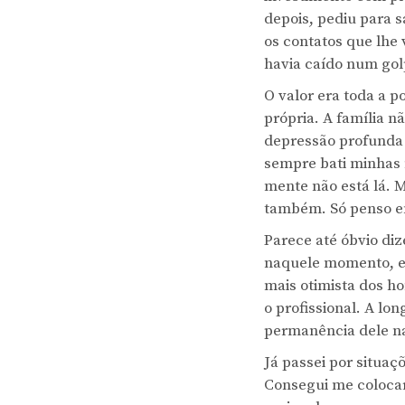
depois, pediu para 
os contatos que lhe
havia caído num gol
O valor era toda a 
própria. A família n
depressão profunda e
sempre bati minhas
mente não está lá. 
também. Só penso em
Parece até óbvio di
naquele momento, eu
mais otimista dos h
o profissional. A l
permanência dele n
Já passei por situa
Consegui me colocar