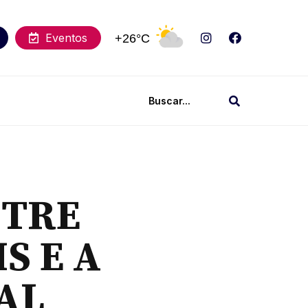
Eventos
+26°C
NTRE
S E A
AL