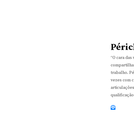
Péric
“O cara das 
compartilha
trabalho. P
vezes com c
articulaçõe
qualificação