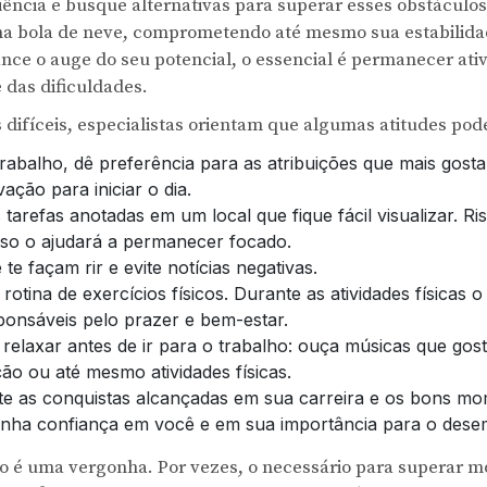
ência e busque alternativas para superar esses obstáculos
ma bola de neve, comprometendo até mesmo sua estabilid
ce o auge do seu potencial, o essencial é permanecer ativ
 das dificuldades.
difíceis, especialistas orientam que algumas atitudes pod
abalho, dê preferência para as atribuições que mais gosta 
vação para iniciar o dia.
tarefas anotadas em um local que fique fácil visualizar. R
Isso o ajudará a permanecer focado.
 te façam rir e evite notícias negativas.
tina de exercícios físicos. Durante as atividades físicas o
onsáveis pelo prazer e bem-estar.
 relaxar antes de ir para o trabalho: ouça músicas que gos
ão ou até mesmo atividades físicas.
 as conquistas alcançadas em sua carreira e os bons mo
Tenha confiança em você e em sua importância para o des
ão é uma vergonha. Por vezes, o necessário para superar m