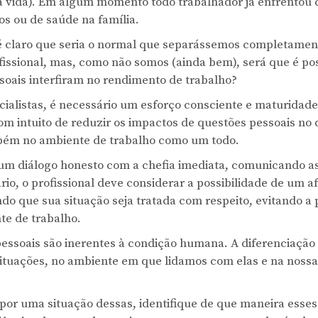
 vida). Em algum momento todo trabalhador já enfrentou co
os ou de saúde na família.
é claro que seria o normal que separássemos completamen
fissional, mas, como não somos (ainda bem), será que é pos
soais interfiram no rendimento de trabalho?
ialistas, é necessário um esforço consciente e maturidade
com intuito de reduzir os impactos de questões pessoais n
bém no ambiente de trabalho como um todo.
r um diálogo honesto com a chefia imediata, comunicando as
rio, o profissional deve considerar a possibilidade de um 
ndo que sua situação seja tratada com respeito, evitando a
e de trabalho.
pessoais são inerentes à condição humana. A diferenciaçã
ituações, no ambiente em que lidamos com elas e na noss
 por uma situação dessas, identifique de que maneira esse