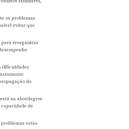
nflitos familiares,
te os problemas
sível evitar que
 para reorganizar
o desempenho
 dificuldades
afastamento
 propagação do
o está na abordagem
a capacidade de
s problemas estão