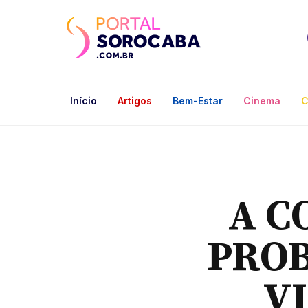
Início
Artigos
Bem-Estar
Cinema
C
A C
PROB
V