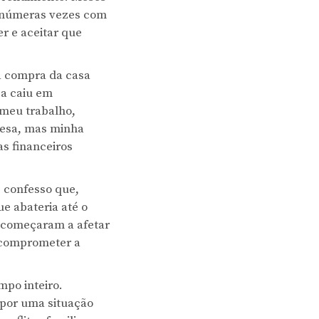
 inúmeras vezes com
r e aceitar que
a compra da casa
sa caiu em
 meu trabalho,
resa, mas minha
s financeiros
s confesso que,
e abateria até o
e começaram a afetar
o comprometer a
po inteiro.
 por uma situação