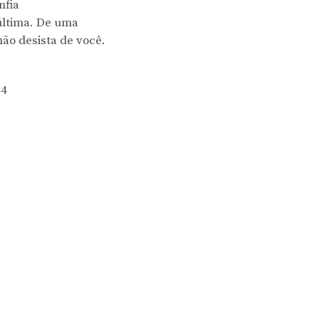
nfia
última. De uma
não desista de você.
44