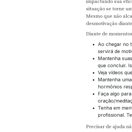
impactando sua efici
situação se torne u
Mesmo que não alcan
desmotivação diante
Diante de momentos 
Ao chegar no tr
servirá de moti
Mantenha suas 
que concluir. 
Veja vídeos que
Mantenha uma ro
hormônios resp
Faça algo para
oração/meditaç
Tenha em mente
profissional. 
Precisar de ajuda n