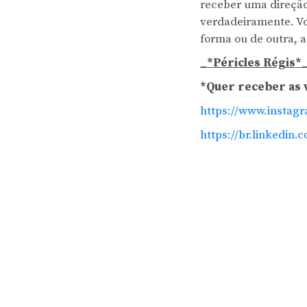
receber uma direção
verdadeiramente. Vo
forma ou de outra, a
_*Péricles Régis*
*Quer receber as 
https://www.instagr
https://br.linkedin.