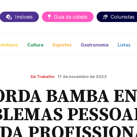
Imóveis
Guia da cidade
Colunistas
otidiano
Cultura
Esportes
Gastronomia
Listas
Dá Trabalho
17 de novembro de 2023
ORDA BAMBA E
LEMAS PESSOAI
IDA PROFISSION