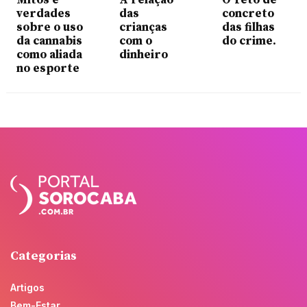
Mitos e
A relação
O Teto de
verdades
das
concreto
sobre o uso
crianças
das filhas
da cannabis
com o
do crime.
como aliada
dinheiro
no esporte
Categorias
Artigos
Bem-Estar