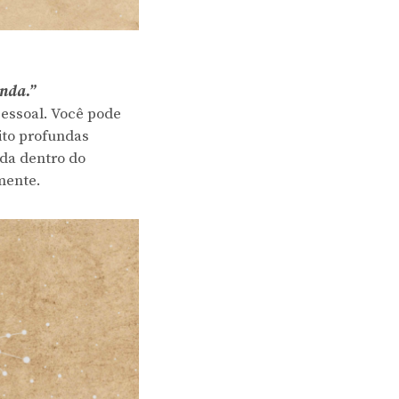
nda.”
pessoal. Você pode
ito profundas
rda dentro do
mente.