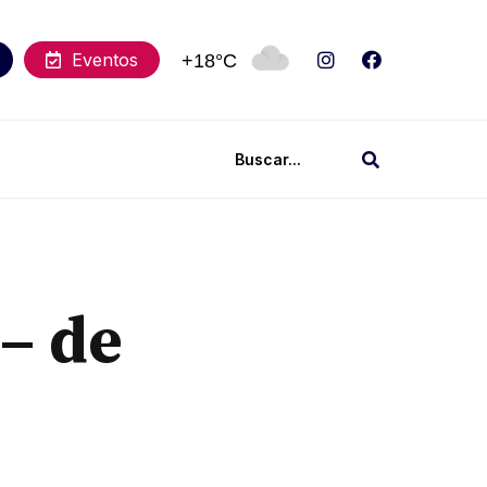
Eventos
+18°C
– de