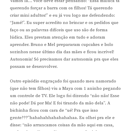
Vamos lá… você deve estar pensando: “Essa maluca tá
querendo forçar a barra com os filhos! Tá querendo
criar mini adultos!” e eu já vou logo me defendendo:
“Jamé!”. Eu super acredito no brincar e os pedidos que
faço ou as palavras difíceis que uso são de forma
lúdica. Eles prestam atenção em tudo e adoram
aprender. Bruno e Mel prepararam cupcakes e bolo
sozinhos nesse último dia das mães e ficou incrível!
Autonomia! Só precisamos dar autonomia pra que eles
possam se desenvolver.
Outro episódio engraçado foi quando meu namorado
(que não tem filhos) viu a Maya com 1 aninho pegando
um controle de TV. Ele logo foi dizendo “não não! Esse
não pode! Dá por Ma! E foi tirando da mão dela”. A
bichinha ficou com cara de “ué! Pra que isso
gente???”hahahahhahahahahaa. Eu olhei pra ele e
disse: “não arrancamos coisas da mão aqui em casa,