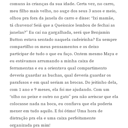
comuns às crianças da sua idade. Certa vez, no carro,
meu filho mais velho, no auge dos seus 3 anos e meio,
olhou pra fora da janela do carro e disse: “Ixi mamãe,
tá chuveno! Seiá que a Queionice lembou de fechai as
janelas?” Eu caí na gargalhada, será que Benjamin
Button estava sentado naquela cadeirinha? Eu sempre
compartilho os meus pensamentos e os deixo
participar de tudo o que eu faço. Ontem mesmo Maya e
eu estávamos arrumando a minha caixa de
ferramentas e eu a orientava qual compartimento
deveria guardar as buchas, qual deveria guardar os
parafusos e em qual seriam as brocas. Do jeitinho dela,
com 1 ano e 9 meses, ela foi me ajudando. Com um
“olho no peixe e outro no gato” pra não arriscar que ela
colocasse nada na boca, eu confiava que ela poderia
mexer em tudo aquilo. E foi ótimo! Uma hora de
distração pra ela e uma caixa perfeitamente
organizada pra mim!